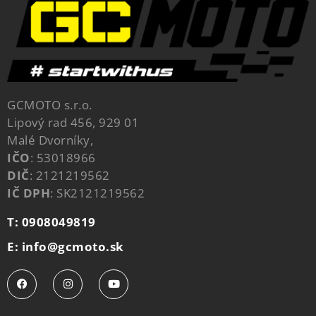
GCMOTO s.r.o.
Lipový rad 456, 929 01
Malé Dvorníky,
IČO
: 53018966
DIČ
: 2121219562
IČ DPH
: SK2121219562
T: 0908049819
E: info@gcmoto.sk