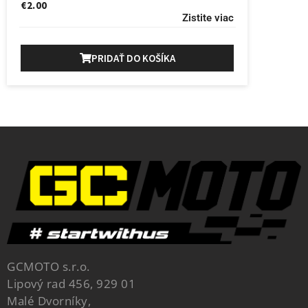
€
2.00
Zistite viac
PRIDAŤ DO KOŠÍKA
GCMOTO s.r.o.
Lipový rad 456, 929 01
Malé Dvorníky,