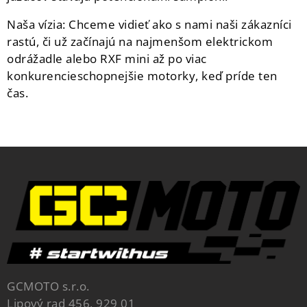
Naša vízia: Chceme vidieť ako s nami naši zákazníci
rastú, či už začínajú na najmenšom elektrickom
odrážadle alebo RXF mini až po viac
konkurencieschopnejšie motorky, keď príde ten
čas.
GCMOTO s.r.o.
Lipový rad 456, 929 01