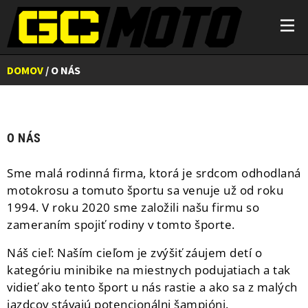
DOMOV
/ O NÁS
O NÁS
Sme malá rodinná firma, ktorá je srdcom odhodlaná
motokrosu a tomuto športu sa venuje už od roku
1994. V roku 2020 sme založili našu firmu so
zameraním spojiť rodiny v tomto športe.
Náš cieľ: Naším cieľom je zvýšiť záujem detí o
kategóriu minibike na miestnych podujatiach a tak
vidieť ako tento šport u nás rastie a ako sa z malých
jazdcov stávajú potencionálni šampióni.