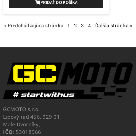
PRIDAŤ DO KOŠÍKA
« Predchádzajúca stránka
1
2
3
4
Ďalšia stránka »
GCMOTO s.r.o.
Lipový rad 456, 929 01
Malé Dvorníky,
IČO
: 53018966