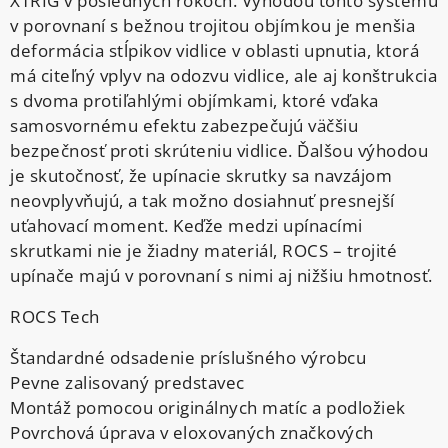
XTRIG v posledných rokoch. Výhodou tohto systému
v porovnaní s bežnou trojitou objímkou je menšia
deformácia stĺpikov vidlice v oblasti upnutia, ktorá
má citeľný vplyv na odozvu vidlice, ale aj konštrukcia
s dvoma protiľahlými objímkami, ktoré vďaka
samosvornému efektu zabezpečujú väčšiu
bezpečnosť proti skrúteniu vidlice. Ďalšou výhodou
je skutočnosť, že upínacie skrutky sa navzájom
neovplyvňujú, a tak možno dosiahnuť presnejší
uťahovací moment. Keďže medzi upínacími
skrutkami nie je žiadny materiál, ROCS – trojité
upínače majú v porovnaní s nimi aj nižšiu hmotnosť.
ROCS Tech
Štandardné odsadenie príslušného výrobcu
Pevne zalisovaný predstavec
Montáž pomocou originálnych matíc a podložiek
Povrchová úprava v eloxovaných značkových