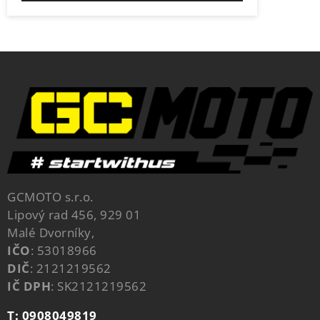
GCMOTO s.r.o.
Lipový rad 456, 929 01
Malé Dvorníky,
IČO
: 53018966
DIČ
: 2121219562
IČ DPH
: SK2121219562
T: 0908049819