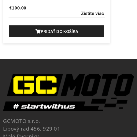
€
100.00
Zistite viac
PRIDAŤ DO KOŠÍKA
GCMOTO s.r.o.
Lipový rad 456, 929 01
Malé Dvorníky,