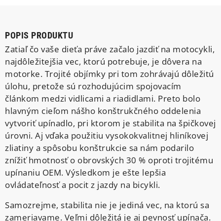
POPIS PRODUKTU
Zatiaľ čo vaše dieťa práve začalo jazdiť na motocykli,
najdôležitejšia vec, ktorú potrebuje, je dôvera na
motorke. Trojité objímky pri tom zohrávajú dôležitú
úlohu, pretože sú rozhodujúcim spojovacím
článkom medzi vidlicami a riadidlami. Preto bolo
hlavným cieľom nášho konštrukčného oddelenia
vytvoriť upínadlo, pri ktorom je stabilita na špičkovej
úrovni. Aj vďaka použitiu vysokokvalitnej hliníkovej
zliatiny a spôsobu konštrukcie sa nám podarilo
znížiť hmotnosť o obrovských 30 % oproti trojitému
upínaniu OEM. Výsledkom je ešte lepšia
ovládateľnosť a pocit z jazdy na bicykli.
Samozrejme, stabilita nie je jediná vec, na ktorú sa
zameriavame. Veľmi dôležitá je aj pevnosť upínača.