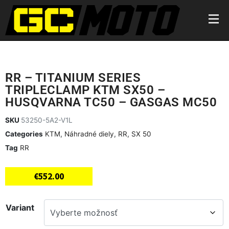
RR – TITANIUM SERIES
TRIPLECLAMP KTM SX50 –
HUSQVARNA TC50 – GASGAS MC50
SKU
53250-5A2-V1L
Categories
KTM
,
Náhradné diely
,
RR
,
SX 50
Tag
RR
€
552.00
Variant