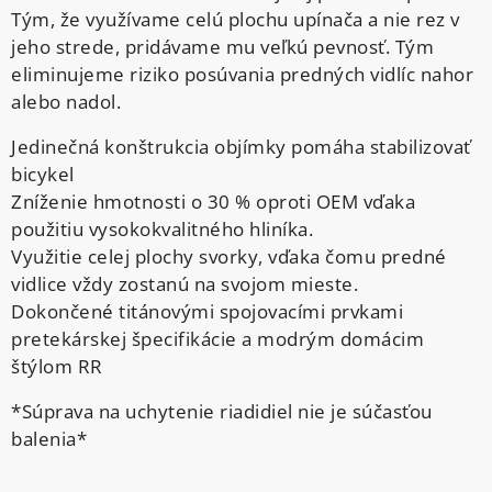
Tým, že využívame celú plochu upínača a nie rez v
jeho strede, pridávame mu veľkú pevnosť. Tým
eliminujeme riziko posúvania predných vidlíc nahor
alebo nadol.
Jedinečná konštrukcia objímky pomáha stabilizovať
bicykel
Zníženie hmotnosti o 30 % oproti OEM vďaka
použitiu vysokokvalitného hliníka.
Využitie celej plochy svorky, vďaka čomu predné
vidlice vždy zostanú na svojom mieste.
Dokončené titánovými spojovacími prvkami
pretekárskej špecifikácie a modrým domácim
štýlom RR
*Súprava na uchytenie riadidiel nie je súčasťou
balenia*