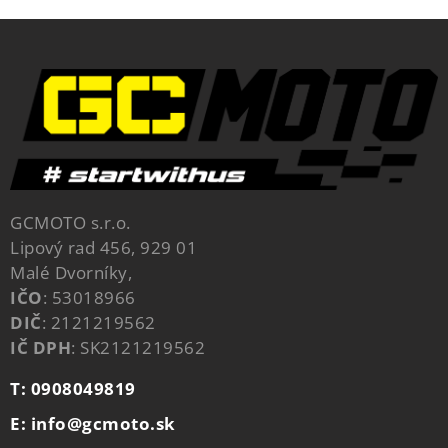
GCMOTO s.r.o.
Lipový rad 456, 929 01
Malé Dvorníky,
IČO
: 53018966
DIČ
: 2121219562
IČ DPH
: SK2121219562
T: 0908049819
E: info@gcmoto.sk