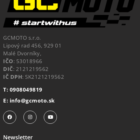
GCMOTO s.r.o.
Lipový rad 456, 929 01
Malé Dvorníky,
IČO
: 53018966
DIČ
: 2121219562
IČ DPH
: SK2121219562
T: 0908049819
E: info@gcmoto.sk
Newsletter