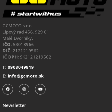
GCMOTO s.r.o.
Lipový rad 456, 929 01
Malé Dvorníky,
IČO
: 53018966
DIČ
: 2121219562
IČ DPH
: SK2121219562
T: 0908049819
E: info@gcmoto.sk
Newsletter