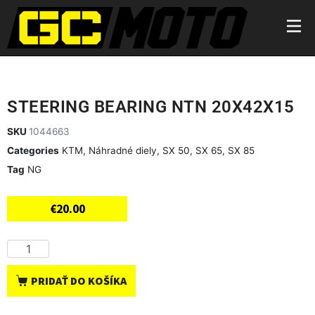
STEERING BEARING NTN 20X42X15
SKU
1044663
Categories
KTM
,
Náhradné diely
,
SX 50
,
SX 65
,
SX 85
Tag
NG
€
20.00
PRIDAŤ DO KOŠÍKA