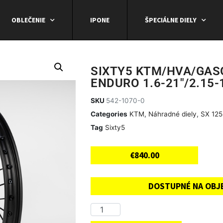
OBLEČENIE
IPONE
ŠPECIÁLNE DIELY
SIXTY5 KTM/HVA/GAS
ENDURO 1.6-21″/2.15-
SKU
542-1070-0
Categories
KTM
,
Náhradné diely
,
SX 125
Tag
Sixty5
€
840.00
DOSTUPNÉ NA OBJ