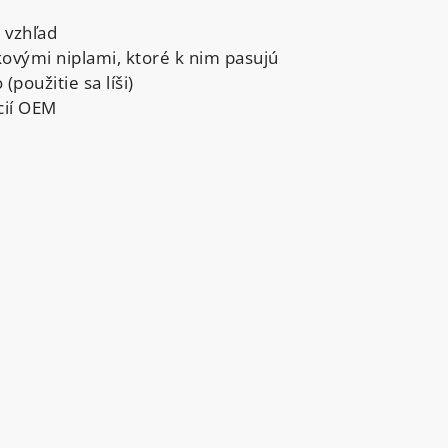
 vzhľad
kovými niplami, ktoré k nim pasujú
použitie sa líši)
cií OEM