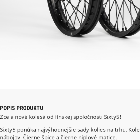
POPIS PRODUKTU
Zcela nové kolesá od fínskej spoločnosti Sixty5!
Sixty5 ponúka najvýhodnejšie sady kolies na trhu. Kol
nábojov. Čierne špice a čierne niplové matice.