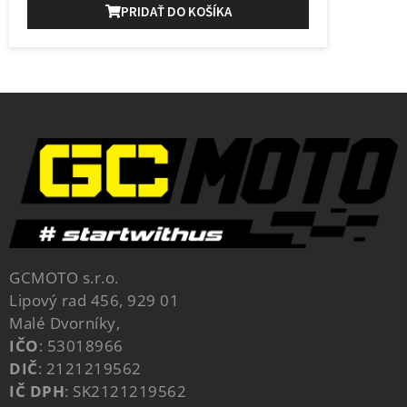
PRIDAŤ DO KOŠÍKA
GCMOTO s.r.o.
Lipový rad 456, 929 01
Malé Dvorníky,
IČO
: 53018966
DIČ
: 2121219562
IČ DPH
: SK2121219562