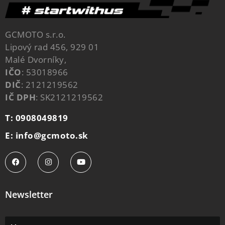
GCMOTO s.r.o.
Lipový rad 456, 929 01
Malé Dvorníky,
IČO
: 53018966
DIČ
: 2121219562
IČ DPH
: SK2121219562
T: 0908049819
E: info@gcmoto.sk
Newsletter