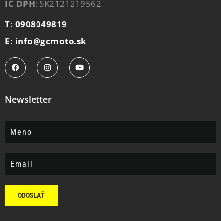
IČ DPH
: SK2121219562
T: 0908049819
E: info@gcmoto.sk
Newsletter
ODOSLAŤ