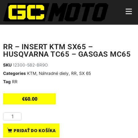
RR – INSERT KTM SX65 –
HUSQVARNA TC65 – GASGAS MC65
SKU
12300-5B2-BR9O
Categories
KTM
,
Náhradné diely
,
RR
,
SX 65
Tag
RR
€
60.00
PRIDAŤ DO KOŠÍKA