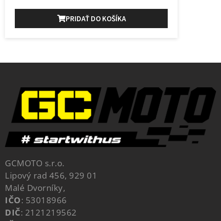
PRIDAŤ DO KOŠÍKA
GCMOTO s.r.o.
Lipový rad 456, 929 01
Malé Dvorníky,
IČO
: 53018966
DIČ
: 2121219562