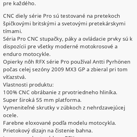
pre každého.
CNC diely série Pro sú testované na pretekoch
špičkovými britskými a svetovými pretekárskymi
tímami.
Séria Pro CNC stupačky, páky a ovládacie prvky sú k
dispozícii pre všetky moderné motokrosové a
enduro motocykle.
Opierky nôh RFX série Pro používal Antti Pyrhönen
počas celej sezóny 2009 MX3 GP a zbieral pri tom
víťazstvá.
Vlastnosti produktu:
100% CNC obrábanie z prvotriedneho hliníka.
Super široká 55 mm platforma.
Vymeniteľné skrutky v zúbkoch z nehrdzavejúcej
ocele.
Farebne eloxované podľa modelu motocykla.
Prietokový dizajn na čistenie bahna.