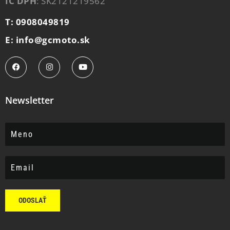
IČ DPH
: SK2121219562
T: 0908049819
E: info@gcmoto.sk
Newsletter
ODOSLAŤ