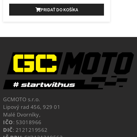
PRIDAŤ DO KOŠÍKA
GCMOTO s.r.o.
Lipový rad 456, 929 01
Malé Dvorníky,
IČO
: 53018966
DIČ
: 2121219562