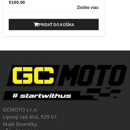
€
100.00
Zistite viac
PRIDAŤ DO KOŠÍKA
GCMOTO s.r.o.
Lipový rad 456, 929 01
Malé Dvorníky,