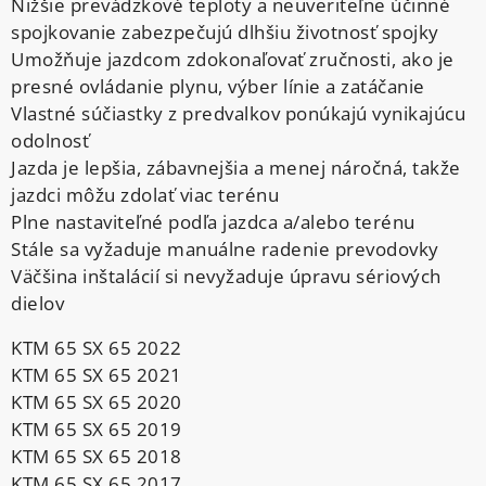
Nižšie prevádzkové teploty a neuveriteľne účinné
spojkovanie zabezpečujú dlhšiu životnosť spojky
Umožňuje jazdcom zdokonaľovať zručnosti, ako je
presné ovládanie plynu, výber línie a zatáčanie
Vlastné súčiastky z predvalkov ponúkajú vynikajúcu
odolnosť
Jazda je lepšia, zábavnejšia a menej náročná, takže
jazdci môžu zdolať viac terénu
Plne nastaviteľné podľa jazdca a/alebo terénu
Stále sa vyžaduje manuálne radenie prevodovky
Väčšina inštalácií si nevyžaduje úpravu sériových
dielov
KTM 65 SX 65 2022
KTM 65 SX 65 2021
KTM 65 SX 65 2020
KTM 65 SX 65 2019
KTM 65 SX 65 2018
KTM 65 SX 65 2017