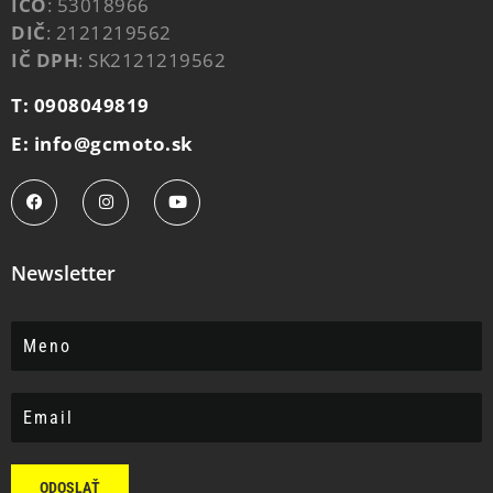
IČO
: 53018966
DIČ
: 2121219562
IČ DPH
: SK2121219562
T: 0908049819
E: info@gcmoto.sk
Newsletter
ODOSLAŤ