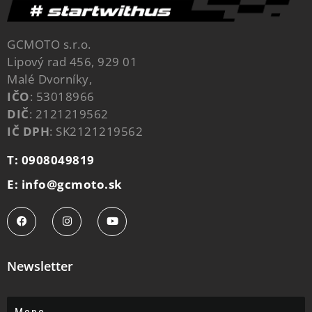
GCMOTO s.r.o.
Lipový rad 456, 929 01
Malé Dvorníky,
IČO
: 53018966
DIČ
: 2121219562
IČ DPH
: SK2121219562
T: 0908049819
E: info@gcmoto.sk
Newsletter