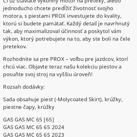
Či už staviate výkonný motor na preteky, alebo
jednoducho chcete predĺžiť životnosť svojho
motora, s piestami PROX investujete do kvality,
ktorú si budete pamätať. Každý detail je navrhnutý
tak, aby maximalizoval účinnosť a poskytol vám
výkon, ktorý potrebujete na to, aby ste boli na čele
pretekov.
Rozhodnite sa pre PROX – voľbu pre jazdcov, ktorí
chcú viac. Objavte teraz našu kolekciu piestov a
posuňte svoj stroj na vyššiu úroveň!
Rozsah dodávky:
Sada obsahuje piest (-Molycoated Skirt), krúžky,
piestne čapy, krúžky
GAS GAS MC 65 [65]
GAS GAS MC 65 65 2024
GAS GAS MC 65 65 2023