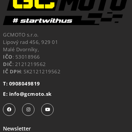
GCMOTO s.r.o.
Lipový rad 456, 929 01
Malé Dvorníky,
IČO
: 53018966
DIČ
: 2121219562
IČ DPH
: SK2121219562
T: 0908049819
E: info@gcmoto.sk
Newsletter