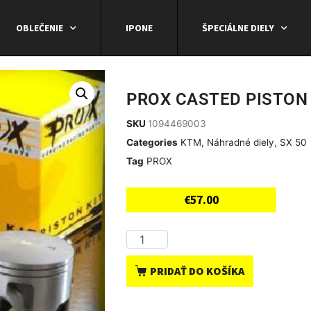
OBLEČENIE
IPONE
ŠPECIÁLNE DIELY
PROX CASTED PISTON 
SKU
1094469003
Categories
KTM
,
Náhradné diely
,
SX 50
Tag
PROX
€
57.00
PRIDAŤ DO KOŠÍKA