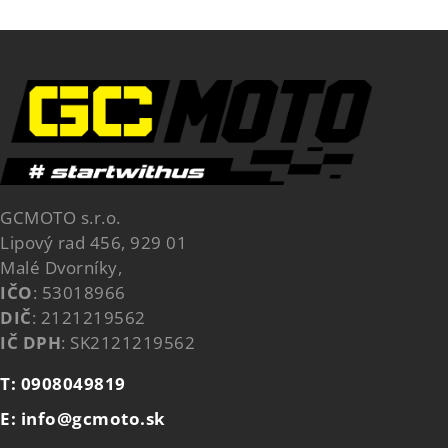
GCMOTO s.r.o.
Lipový rad 456, 929 01
Malé Dvorníky,
IČO
: 53018966
DIČ
: 2121219562
IČ DPH
: SK2121219562
T: 0908049819
E: info@gcmoto.sk