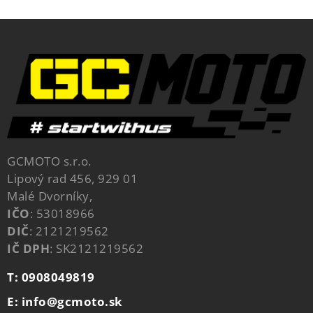
GCMOTO s.r.o.
Lipový rad 456, 929 01
Malé Dvorníky,
IČO
: 53018966
DIČ
: 2121219562
IČ DPH
: SK2121219562
T: 0908049819
E: info@gcmoto.sk