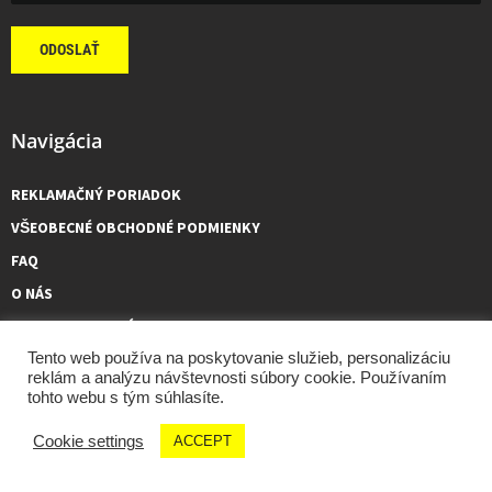
ODOSLAŤ
Navigácia
REKLAMAČNÝ PORIADOK
VŠEOBECNÉ OBCHODNÉ PODMIENKY
FAQ
O NÁS
KONTAKTUJTE NÁS
Tento web používa na poskytovanie služieb, personalizáciu
reklám a analýzu návštevnosti súbory cookie. Používaním
tohto webu s tým súhlasíte.
GCMOTO – všetky práva vyhradené, 2026 made by
Tóth Viktor
Cookie settings
ACCEPT