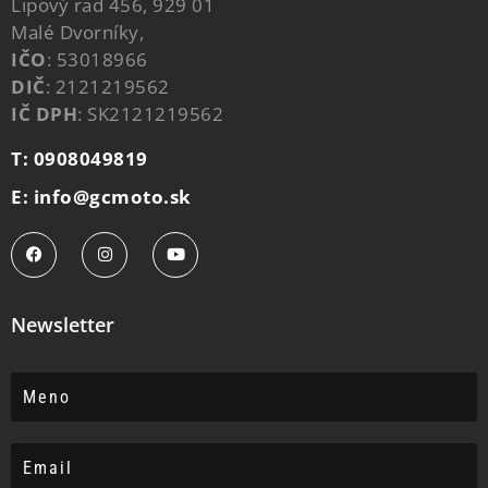
Lipový rad 456, 929 01
Malé Dvorníky,
IČO
: 53018966
DIČ
: 2121219562
IČ DPH
: SK2121219562
T: 0908049819
E: info@gcmoto.sk
Newsletter