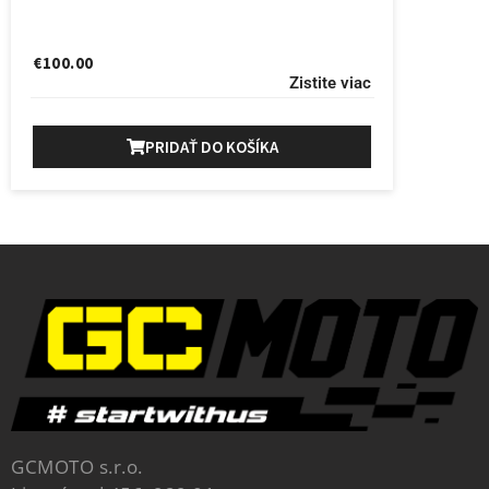
€
100.00
Zistite viac
PRIDAŤ DO KOŠÍKA
GCMOTO s.r.o.