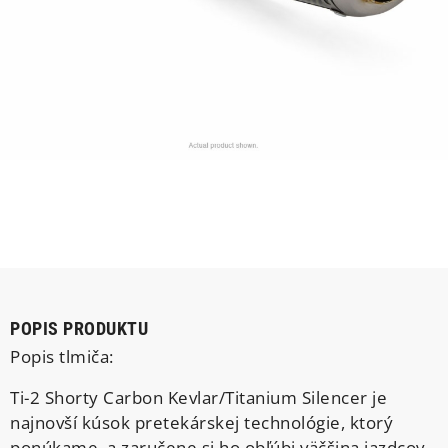
POPIS PRODUKTU
Popis tlmiča:
Ti-2 Shorty Carbon Kevlar/Titanium Silencer je
najnovší kúsok pretekárskej technológie, ktorý
ponúkame, a zaručene si ho obľúbi väčšina jazdcov