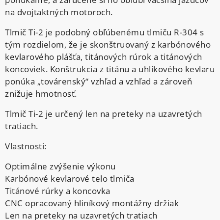
na dvojtaktných motoroch.
Tlmič Ti-2 je podobný obľúbenému tlmiču R-304 s
tým rozdielom, že je skonštruovaný z karbónového
kevlarového plášťa, titánových rúrok a titánových
koncoviek. Konštrukcia z titánu a uhlíkového kevlaru
ponúka „továrenský“ vzhľad a vzhľad a zároveň
znižuje hmotnosť.
Tlmič Ti-2 je určený len na preteky na uzavretých
tratiach.
Vlastnosti:
Optimálne zvýšenie výkonu
Karbónové kevlarové telo tlmiča
Titánové rúrky a koncovka
CNC opracovaný hliníkový montážny držiak
Len na preteky na uzavretých tratiach