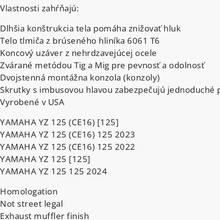
Vlastnosti zahŕňajú:
Dlhšia konštrukcia tela pomáha znižovať hluk
Telo tlmiča z brúseného hliníka 6061 T6
Koncový uzáver z nehrdzavejúcej ocele
Zvárané metódou Tig a Mig pre pevnosť a odolnosť
Dvojstenná montážna konzola (konzoly)
Skrutky s imbusovou hlavou zabezpečujú jednoduché pr
Vyrobené v USA
YAMAHA YZ 125 (CE16) [125]
YAMAHA YZ 125 (CE16) 125 2023
YAMAHA YZ 125 (CE16) 125 2022
YAMAHA YZ 125 [125]
YAMAHA YZ 125 125 2024
Homologation
Not street legal
Exhaust muffler finish