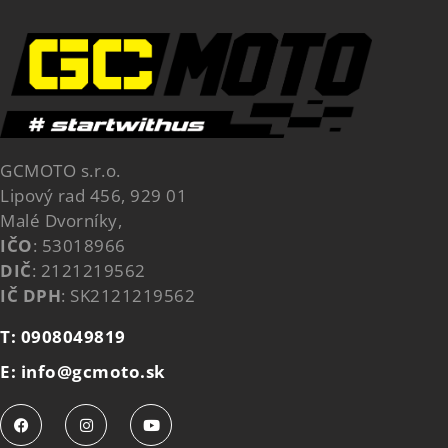
GCMOTO s.r.o.
Lipový rad 456, 929 01
Malé Dvorníky,
IČO
: 53018966
DIČ
: 2121219562
IČ DPH
: SK2121219562
T: 0908049819
E: info@gcmoto.sk