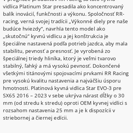
vidlica Platinum Star presadila ako koncentrovaný
balík inovácií, funkčnosti a výkonu. Spoločnosť RR-
racing, verná svojej tradícii „Výkonné diely pre naše
budúce hviezdy“, navrhla tento model ako
„skutočnú“ kyvnú vidlicu a jej konštrukcia je
špeciálne nastavená podľa potrieb jazdca, aby mala
stabilitu, pevnosť a presnosť. Je vyrobená zo
špeciálnej triedy hliníka, ktorý je veľmi tvarovo
stabilný, ľahký a má vysokú pevnosť. Dokončené
všetkými titánovými spojovacími prvkami RR Racing
pre vysokú kvalitu nastavenia a najväčšiu úsporu
hmotnosti. Platinová kyvná vidlica Star EVO-3 pre
SX65 2016 – 2023 v sebe ukrýva nárast dĺžky o 30
mm (od stredu k stredu) oproti OEM kyvnej vidlici s
rozsahom nastavenia 25 mm a je k dispozícii v
striebornej a čiernej edícii.