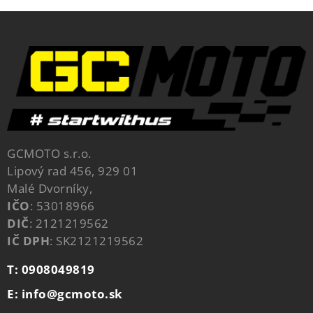
GCMOTO s.r.o.
Lipový rad 456, 929 01
Malé Dvorníky,
IČO
: 53018966
DIČ
: 2121219562
IČ DPH
: SK2121219562
T: 0908049819
E: info@gcmoto.sk