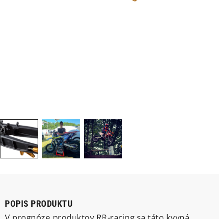
POPIS PRODUKTU
V prognóze produktov RR-racing sa táto kyvná