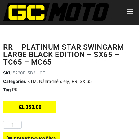
RR – PLATINUM STAR SWINGARM
LARGE BLACK EDITION – SX65 –
TC65 – MC65
SKU
5220B-5B2-L0F
Categories
KTM
,
Náhradné diely
,
RR
,
SX 65
Tag
RR
€
1,352.00
PRIDAŤ DO KOŠÍKA