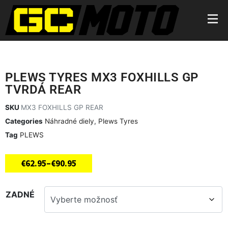
PLEWS TYRES MX3 FOXHILLS GP
TVRDÁ REAR
SKU
MX3 FOXHILLS GP REAR
Categories
Náhradné diely
,
Plews Tyres
Tag
PLEWS
€
62.95
–
€
90.95
ZADNÉ