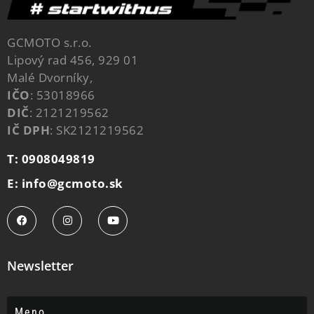
GCMOTO s.r.o.
Lipový rad 456, 929 01
Malé Dvorníky,
IČO
: 53018966
DIČ
: 2121219562
IČ DPH
: SK2121219562
T: 0908049819
E: info@gcmoto.sk
Newsletter