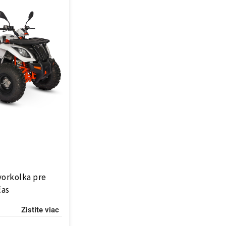
vorkolka pre
čas
Zistite viac