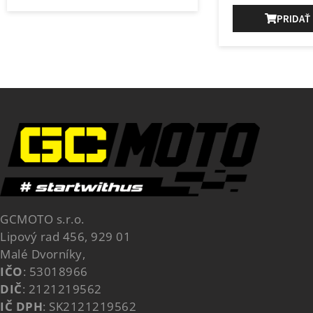
PRIDAŤ
GCMOTO s.r.o.
Lipový rad 456, 929 01
Malé Dvorníky,
IČO
: 53018966
DIČ
: 2121219562
IČ DPH
: SK2121219562