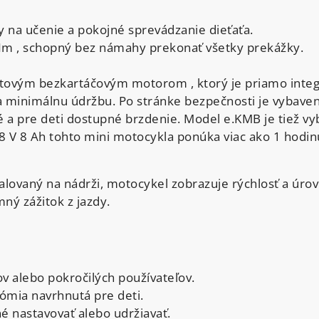
y na učenie a pokojné sprevádzanie dieťaťa.
Nm , schopný bez námahy prekonať všetky prekážky.
ovým bezkartáčovým motorom , ktorý je priamo integ
inimálnu údržbu. Po stránke bezpečnosti je vybaven
a pre deti dostupné brzdenie. Model e.KMB je tiež vyb
ia 48 V 8 Ah tohto mini motocykla ponúka viac ako 1 hod
alovaný na nádrži, motocykel zobrazuje rýchlosť a úrov
mný zážitok z jazdy.
ov alebo pokročilých používateľov.
ómia navrhnutá pre deti.
é nastavovať alebo udržiavať.