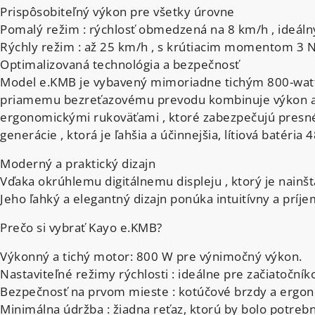
Prispôsobiteľný výkon pre všetky úrovne
Pomalý režim : rýchlosť obmedzená na 8 km/h , ideáln
Rýchly režim : až 25 km/h , s krútiacim momentom 3 
Optimalizovaná technológia a bezpečnosť
Model e.KMB je vybavený mimoriadne tichým 800-watt
priamemu bezreťazovému prevodu kombinuje výkon a m
ergonomickými rukoväťami , ktoré zabezpečujú presné 
generácie , ktorá je ľahšia a účinnejšia, lítiová batér
Moderný a praktický dizajn
Vďaka okrúhlemu digitálnemu displeju , ktorý je nainšt
Jeho ľahký a elegantný dizajn ponúka intuitívny a príje
Prečo si vybrať Kayo e.KMB?
Výkonný a tichý motor: 800 W pre výnimočný výkon.
Nastaviteľné režimy rýchlosti : ideálne pre začiatočník
Bezpečnosť na prvom mieste : kotúčové brzdy a ergon
Minimálna údržba : žiadna reťaz, ktorú by bolo potrebn