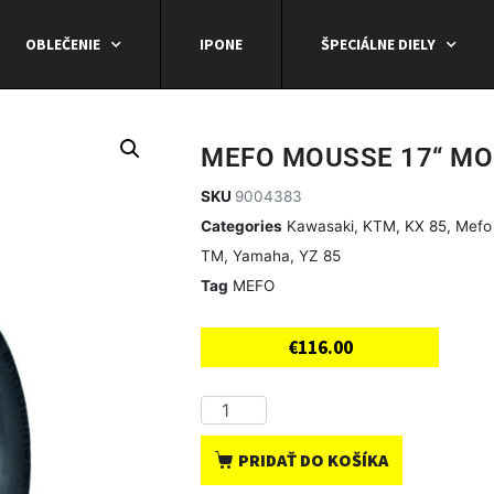
OBLEČENIE
IPONE
ŠPECIÁLNE DIELY
MEFO MOUSSE 17“ MOM
SKU
9004383
Categories
Kawasaki
,
KTM
,
KX 85
,
Mefo
TM
,
Yamaha
,
YZ 85
Tag
MEFO
€
116.00
PRIDAŤ DO KOŠÍKA