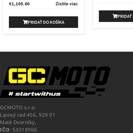
€
1,105.00
Zistite viac
PRIDAŤ
PRIDAŤ DO KOŠÍKA
GCMOTO s.r.o.
Lipový rad 456, 929 01
Malé Dvorníky,
IČO
: 53018966