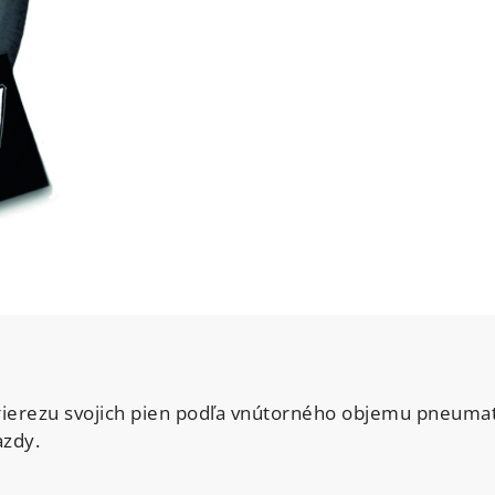
ierezu svojich pien podľa vnútorného objemu pneumatík
azdy.