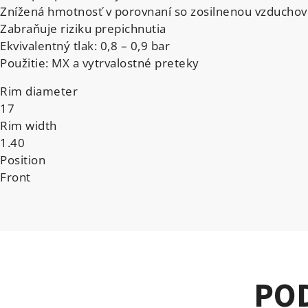
Znížená hmotnosť v porovnaní so zosilnenou vzduch
Zabraňuje riziku prepichnutia
Ekvivalentný tlak: 0,8 – 0,9 bar
Použitie: MX a vytrvalostné preteky
Rim diameter
17
Rim width
1.40
Position
Front
PO