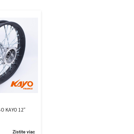
O KAYO 12″
Zistite viac