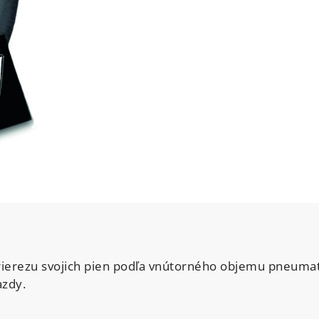
ierezu svojich pien podľa vnútorného objemu pneumatík
azdy.