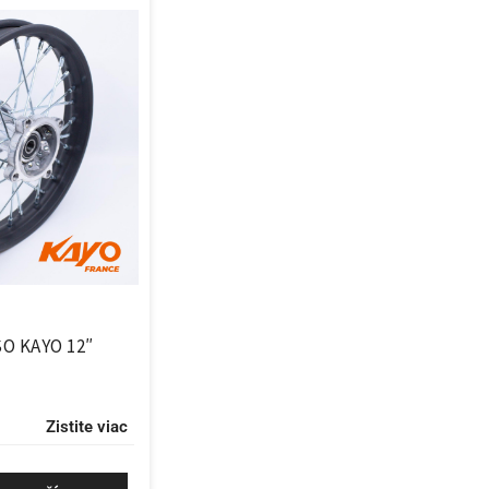
O KAYO 12″
Zistite viac