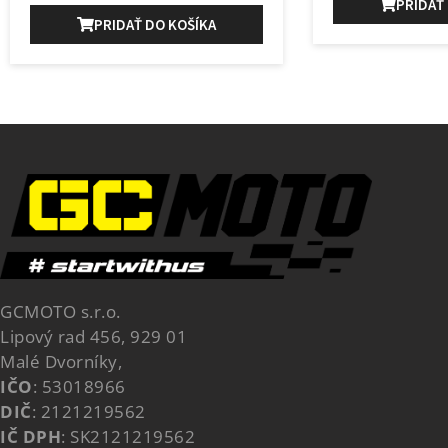
PRIDAŤ
PRIDAŤ DO KOŠÍKA
GCMOTO s.r.o.
Lipový rad 456, 929 01
Malé Dvorníky,
IČO
: 53018966
DIČ
: 2121219562
IČ DPH
: SK2121219562