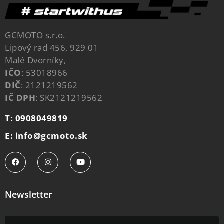
GCMOTO s.r.o.
Lipový rad 456, 929 01
Malé Dvorníky,
IČO
: 53018966
DIČ
: 2121219562
IČ DPH
: SK2121219562
T: 0908049819
E: info@gcmoto.sk
Newsletter