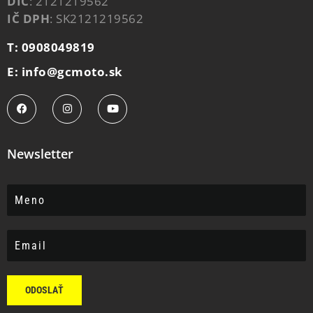
DIČ
: 2121219562
IČ DPH
: SK2121219562
T: 0908049819
E: info@gcmoto.sk
Newsletter
ODOSLAŤ