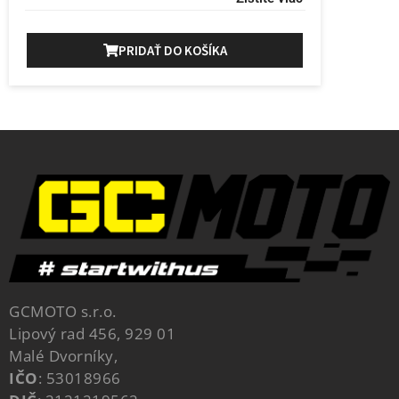
PRIDAŤ DO KOŠÍKA
GCMOTO s.r.o.
Lipový rad 456, 929 01
Malé Dvorníky,
IČO
: 53018966