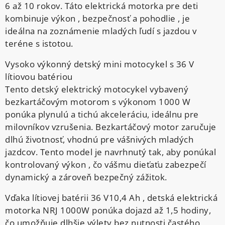
6 až 10 rokov. Táto elektrická motorka pre deti
kombinuje výkon , bezpečnosť a pohodlie , je
ideálna na zoznámenie mladých ľudí s jazdou v
teréne s istotou.
Vysoko výkonný detský mini motocykel s 36 V
lítiovou batériou
Tento detský elektrický motocykel vybavený
bezkartáčovým motorom s výkonom 1000 W
ponúka plynulú a tichú akceleráciu, ideálnu pre
milovníkov vzrušenia. Bezkartáčový motor zaručuje
dlhú životnosť, vhodnú pre vášnivých mladých
jazdcov. Tento model je navrhnutý tak, aby ponúkal
kontrolovaný výkon , čo vášmu dieťaťu zabezpečí
dynamický a zároveň bezpečný zážitok.
Vďaka lítiovej batérii 36 V10,4 Ah , detská elektrická
motorka NRJ 1000W ponúka dojazd až 1,5 hodiny,
čo umožňuje dlhšie výlety bez nutnosti častého