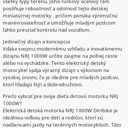
všetky typy terénu. Jeho rúrkový oceľový rám
posilňuje robustnosť a odolnosť tejto detskej
miniatúrnej motorky , pričom ponúka výnimočnú
manévrovateľnosť a umožňuje mladým jazdcom
ľahko prevziať kontrolu nad vozidlom.
Jedinečný dizajn a koncepcia
Vďaka svojmu modernému vzhľadu a inovatívnemu
dizajnu NRJ 1000W určite zaujme na poľnej ceste
alebo na vychádzke. Tento elektrický detský
motocykel spája výrazný dizajn s výkonom na
vysokej úrovni, čo je ideálne pre mladých jazdcov,
ktorí hľadajú štýl a dobrodružstvo.
Prečo vybrať pre svoje dieťa dirtovú motorku NRJ
1000W?
Elektrická detská motorka NRJ 1000W Dirtbike je
ideálnou voľbou pre deti a rodičov, ktorí sú
nadšencami jazdy na terénnych motocykloch. Táto