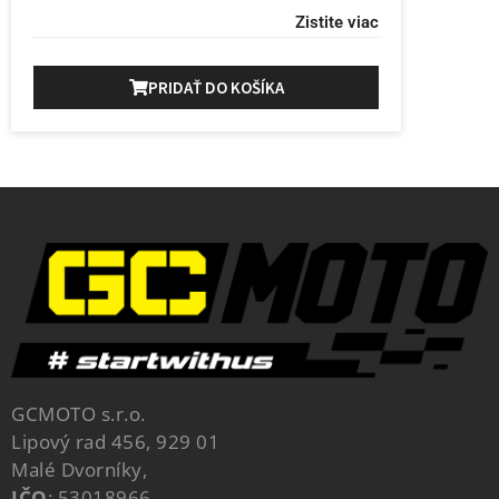
Zistite viac
PRIDAŤ DO KOŠÍKA
GCMOTO s.r.o.
Lipový rad 456, 929 01
Malé Dvorníky,
IČO
: 53018966