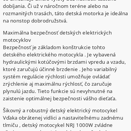
dobíjania. Či už v náročnom teréne alebo na
rozmanitých trasách, táto detská motorka je ideálna
na nonstop dobrodružstvá.
Maximálna bezpečnosť detských elektrických
motocyklov
Bezpečnosť je základom konštrukcie tohto
detského elektrického motocykla . Je vybavená
hydraulickými kotúčovými brzdami vpredu a vzadu,
ktoré zaručujú účinné brzdenie . Jeho variabilný
systém regulácie rýchlosti umožňuje ovládať
zrýchlenie aj maximálnu rýchlosť, čo zaručuje
plynulú jazdu. Tieto funkcie sú nevyhnutné na
zaistenie optimálnej bezpečnosti vášho dieťaťa.
Šikovný a robustný detský elektrický motocykel
Vďaka obrátenej vidlici a nastaviteľnému zadnému
tlmiču , detský motocykel NRJ 1000W zvládne