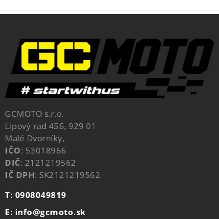
GCMOTO s.r.o.
Lipový rad 456, 929 01
Malé Dvorníky,
IČO
: 53018966
DIČ
: 2121219562
IČ DPH
: SK2121219562
T: 0908049819
E: info@gcmoto.sk