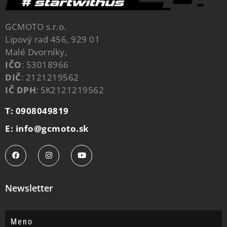
GCMOTO s.r.o.
Lipový rad 456, 929 01
Malé Dvorníky,
IČO
: 53018966
DIČ
: 2121219562
IČ DPH
: SK2121219562
T: 0908049819
E: info@gcmoto.sk
Newsletter