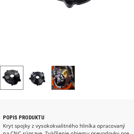
POPIS PRODUKTU
Kryt spojky z vysokokvalitného hliníka opracovaný
na CNC súprave. Zväčšenie objemu prevodovky pre