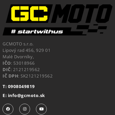
GCMOTO s.r.o.
Lipový rad 456, 929 01
Malé Dvorníky,
IČO
: 53018966
DIČ
: 2121219562
IČ DPH
: SK2121219562
T: 0908049819
E: info@gcmoto.sk