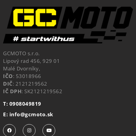
GCMOTO s.r.o.
Lipový rad 456, 929 01
Malé Dvorníky,
IČO
: 53018966
DIČ
: 2121219562
IČ DPH
: SK2121219562
T: 0908049819
E: info@gcmoto.sk