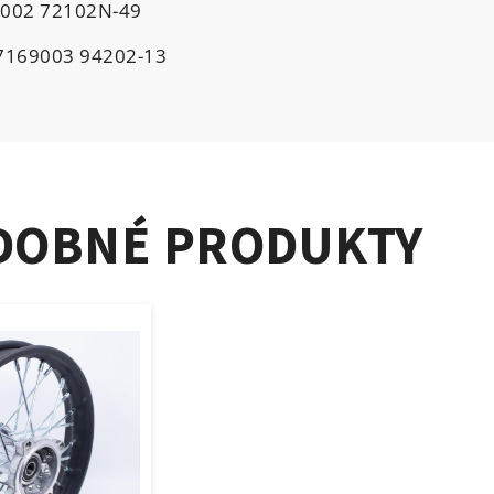
7002 72102N-49
77169003 94202-13
DOBNÉ PRODUKTY