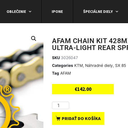
OBLEČENIE
IPONE
ŠPECIÁLNE DIELY
AFAM CHAIN KIT 428M
ULTRA-LIGHT REAR S
SKU
3026047
Categories
KTM
,
Náhradné diely
,
SX 85
Tag
AFAM
€
142.00
PRIDAŤ DO KOŠÍKA