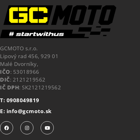
GCMOTO s.r.o.
Lipový rad 456, 929 01
Malé Dvorníky,
IČO
: 53018966
DIČ
: 2121219562
IČ DPH
: SK2121219562
T: 0908049819
E: info@gcmoto.sk