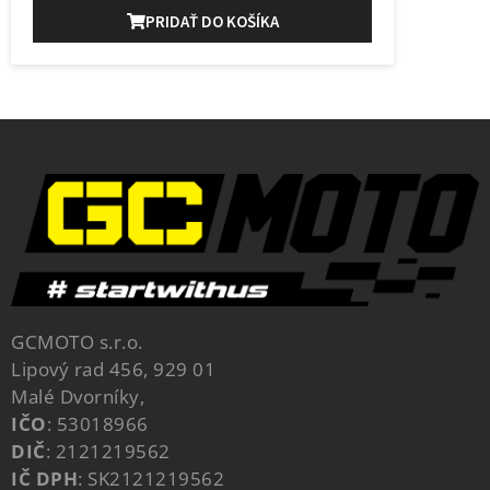
PRIDAŤ DO KOŠÍKA
GCMOTO s.r.o.
Lipový rad 456, 929 01
Malé Dvorníky,
IČO
: 53018966
DIČ
: 2121219562
IČ DPH
: SK2121219562