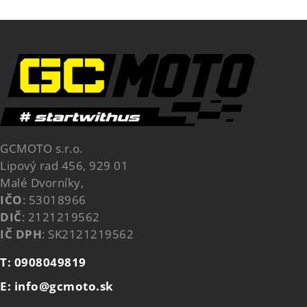
GCMOTO s.r.o.
Lipový rad 456, 929 01
Malé Dvorníky,
IČO
: 53018966
DIČ
: 2121219562
IČ DPH
: SK2121219562
T: 0908049819
E: info@gcmoto.sk