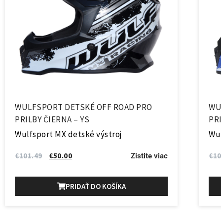
WULFSPORT DETSKÉ OFF ROAD PRO
WU
PRILBY ČIERNA – YS
PR
Wulfsport MX detské výstroj
Wul
€
101.49
€
50.00
€
10
Zistite viac
PRIDAŤ DO KOŠÍKA