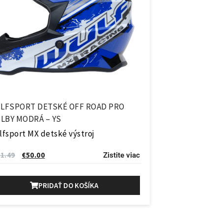
LFSPORT DETSKÉ OFF ROAD PRO
ILBY MODRÁ – YS
fsport MX detské výstroj
1.49
€
50.00
Zistite viac
PRIDAŤ DO KOŠÍKA