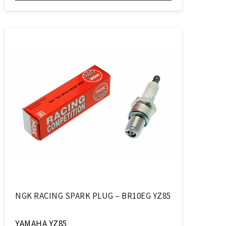
NGK RACING SPARK PLUG – BR10EG YZ85
YAMAHA YZ85