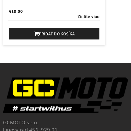
€
19.00
Zistite viac
PRIDAŤ DO KOŠÍKA
GCMOTO s.r.o.
Lipový rad 456, 929 01