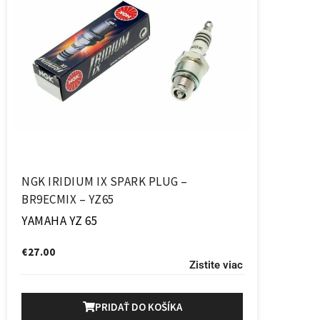
NGK IRIDIUM IX SPARK PLUG –
BR9ECMIX – YZ65
YAMAHA YZ 65
€
27.00
Zistite viac
PRIDAŤ DO KOŠÍKA