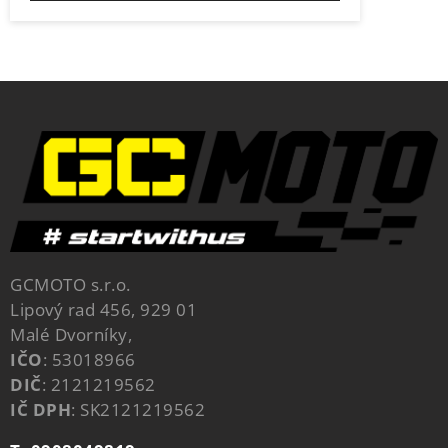
GCMOTO s.r.o.
Lipový rad 456, 929 01
Malé Dvorníky,
IČO
: 53018966
DIČ
: 2121219562
IČ DPH
: SK2121219562