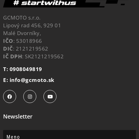
GCMOTO s.r.o.
Lipový rad 456, 929 01
Malé Dvorníky,
IČO
: 53018966
DIČ
: 2121219562
IČ DPH
: SK2121219562
T: 0908049819
E: info@gcmoto.sk
Newsletter