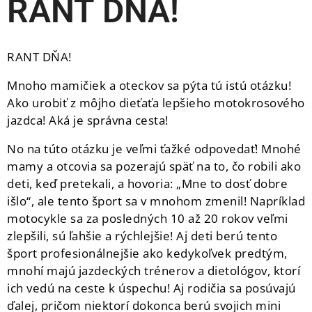
RANT DŇA!
RANT DŇA!
Mnoho mamičiek a oteckov sa pýta tú istú otázku!
Ako urobiť z môjho dieťaťa lepšieho motokrosového
jazdca! Aká je správna cesta!
No na túto otázku je veľmi ťažké odpovedať! Mnohé
mamy a otcovia sa pozerajú späť na to, čo robili ako
deti, keď pretekali, a hovoria: „Mne to dosť dobre
išlo“, ale tento šport sa v mnohom zmenil! Napríklad
motocykle sa za posledných 10 až 20 rokov veľmi
zlepšili, sú ľahšie a rýchlejšie! Aj deti berú tento
šport profesionálnejšie ako kedykoľvek predtým,
mnohí majú jazdeckých trénerov a dietológov, ktorí
ich vedú na ceste k úspechu! Aj rodičia sa posúvajú
ďalej, pričom niektorí dokonca berú svojich mini