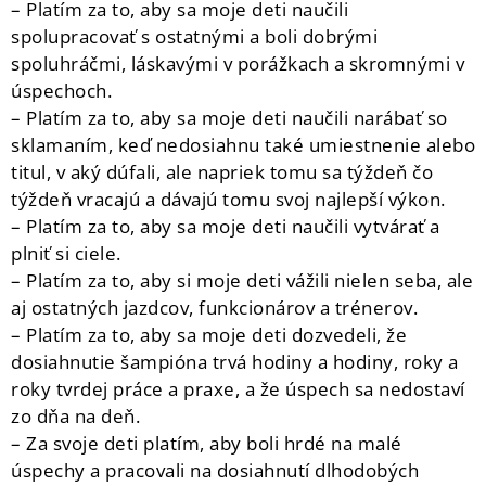
– Platím za to, aby sa moje deti naučili
spolupracovať s ostatnými a boli dobrými
spoluhráčmi, láskavými v porážkach a skromnými v
úspechoch.
– Platím za to, aby sa moje deti naučili narábať so
sklamaním, keď nedosiahnu také umiestnenie alebo
titul, v aký dúfali, ale napriek tomu sa týždeň čo
týždeň vracajú a dávajú tomu svoj najlepší výkon.
– Platím za to, aby sa moje deti naučili vytvárať a
plniť si ciele.
– Platím za to, aby si moje deti vážili nielen seba, ale
aj ostatných jazdcov, funkcionárov a trénerov.
– Platím za to, aby sa moje deti dozvedeli, že
dosiahnutie šampióna trvá hodiny a hodiny, roky a
roky tvrdej práce a praxe, a že úspech sa nedostaví
zo dňa na deň.
– Za svoje deti platím, aby boli hrdé na malé
úspechy a pracovali na dosiahnutí dlhodobých