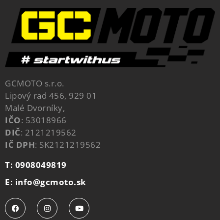
GCMOTO s.r.o.
Lipový rad 456, 929 01
Malé Dvorníky,
IČO
: 53018966
DIČ
: 2121219562
IČ DPH
: SK2121219562
T: 0908049819
E: info@gcmoto.sk