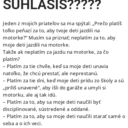
SÚHLASÍŠ?????
Jeden z mojich priateľov sa ma spýtal: „Prečo platíš
toľko peňazí za to, aby tvoje deti jazdili na
motorke?“ Musím sa priznať; neplatím za to, aby
moje deti jazdili na motorke.
Takže ak neplatím za jazdu na motorke, za čo
platím?
– Platím za tie chvíle, keď sa moje deti unavia
natoľko, že chcú prestať, ale neprestanú.
– Platím za tie dni, keď moje deti prídu zo školy a sú
„príliš unavené“, aby išli do garáže a umyli si
motorku, ale aj tak idú.
– Platím za to, aby sa moje deti naučili byť
disciplinované, sústredené a oddané.
– Platím za to, aby sa moje deti naučili starať samé o
seba a o ich veci.