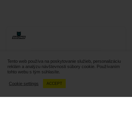
Tento web používa na poskytovanie služieb, personalizáciu
reklám a analýzu návštevnosti súbory cookie. Používaním
tohto webu s tým súhlasíte.
Cookie settings
ACCEPT
SEDNA