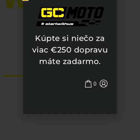
US
Kúpte si niečo za
viac €250 dopravu
máte zadarmo.
NAŠE NOVÉ MODELY
0